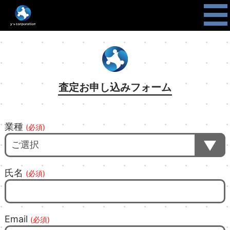
査定お申し込みフォーム
業種
(必須)
氏名
(必須)
Email
(必須)